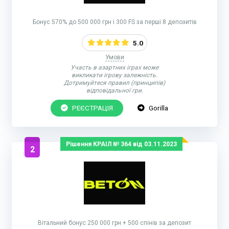
Бонус 570% до 500 000 грн і 300 FS за перші 8 депозитів
5.0
Умови
Участь в азартних іграх може
викликати ігрову залежність.
Дотримуйтеся правил (принципів)
відповідальної гри.
РЕЄСТРАЦІЯ
Gorilla
Рішення КРАІЛ № 364 від 03.11.2023
2
Вітальний бонус 250 000 грн + 500 спінів за депозит