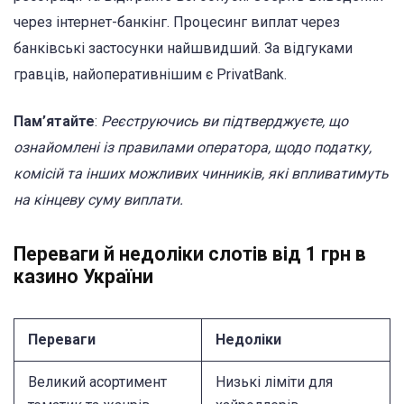
через інтернет-банкінг. Процесинг виплат через
банківські застосунки найшвидший. За відгуками
гравців, найоперативнішим є PrivatBank.
Пам’ятайте
:
Реєструючись ви підтверджуєте, що
ознайомлені із правилами оператора, щодо податку,
комісій та інших можливих чинників, які впливатимуть
на кінцеву суму виплати.
Переваги й недоліки слотів від 1 грн в
казино України
Переваги
Недоліки
Великий асортимент
Низькі ліміти для