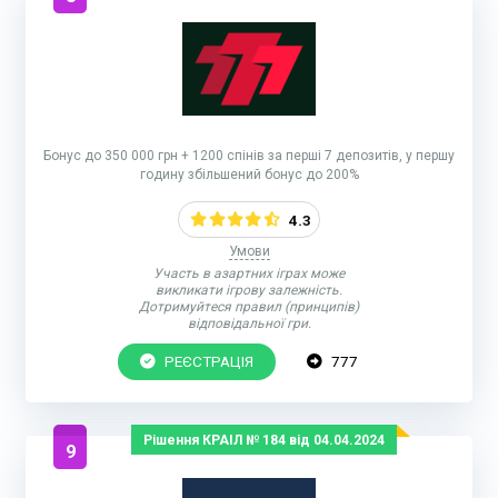
Бонус до 350 000 грн + 1200 спінів за перші 7 депозитів, у першу
годину збільшений бонус до 200%
4.3
Умови
Участь в азартних іграх може
викликати ігрову залежність.
Дотримуйтеся правил (принципів)
відповідальної гри.
РЕЄСТРАЦІЯ
777
Рішення КРАІЛ № 184 від 04.04.2024
9