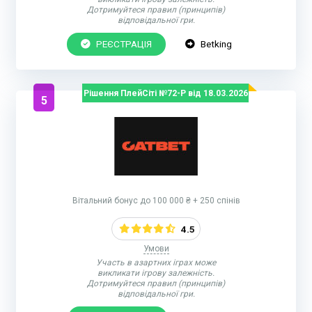
Дотримуйтеся правил (принципів)
відповідальної гри.
РЕЄСТРАЦІЯ
Betking
Рішення ПлейСіті №72-Р від 18.03.2026
5
Вітальний бонус до 100 000 ₴ + 250 спінів
4.5
Умови
Участь в азартних іграх може
викликати ігрову залежність.
Дотримуйтеся правил (принципів)
відповідальної гри.