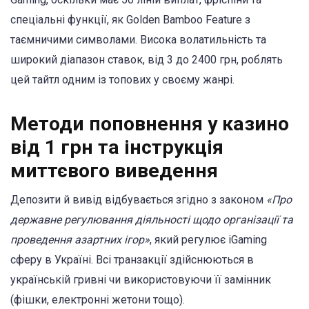
спеціальні функції, як Golden Bamboo Feature з
таємничими символами. Висока волатильність та
широкий діапазон ставок, від 3 до 2400 грн, роблять
цей тайтл одним із топових у своєму жанрі.
Методи поповнення у казино
від 1 грн та інструкція
миттєвого виведення
Депозити й вивід відбувається згідно з законом
«Про
державне регулювання діяльності щодо організації та
проведення азартних ігор»
, який регулює iGaming
сферу в Україні. Всі транзакції здійснюються в
українській гривні чи використовуючи її замінник
(фішки, електронні жетони тощо).