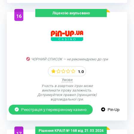
Ліцензію анульовано
16
ЧОРНИЙ СПИСОК — не рекомендуємо до гри
1.0
Умови
Участь в азартних іграх може
викликати ігрову залежність.
Дотримуйтеся правил (принципів)
відповідальної гри.
Реєстрація у перевіреному казино
Pin-Up
Рішення КРАІЛ № 168 від 21.03.2024
17