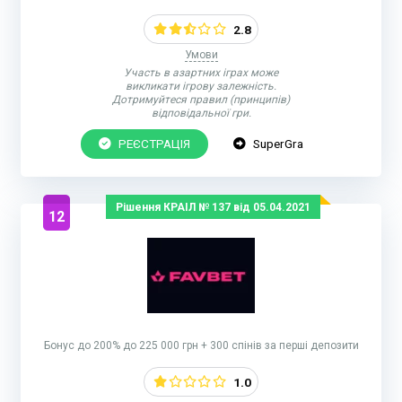
2.8
Умови
Участь в азартних іграх може
викликати ігрову залежність.
Дотримуйтеся правил (принципів)
відповідальної гри.
РЕЄСТРАЦІЯ
SuperGra
Рішення КРАІЛ № 137 від 05.04.2021
12
Бонус до 200% до 225 000 грн + 300 спінів за перші депозити
1.0