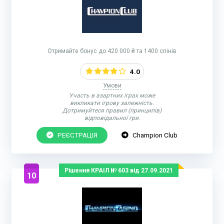
Отримайте бонус до 420 000 ₴ та 1400 спінів
4.0
Умови
Участь в азартних іграх може
викликати ігрову залежність.
Дотримуйтеся правил (принципів)
відповідальної гри.
РЕЄСТРАЦІЯ
Champion Club
Рішення КРАІЛ № 603 від 27.09.2021
10