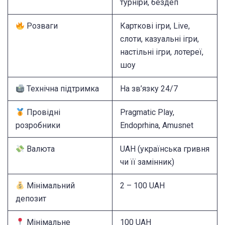
турніри, бездеп
Розваги
Карткові ігри, Live,
слоти, казуальні ігри,
настільні ігри, лотереї,
шоу
Технічна підтримка
На зв’язку 24/7
Провідні
Pragmatic Play,
розробники
Endoprhina, Amusnet
Валюта
UAH (українська гривня
чи її замінник)
Мінімальний
2 – 100 UAH
депозит
Мінімальне
100 UAH