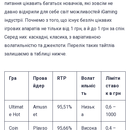
питання цікавить багатьох новачків, які зовсім не
давно відкрили для себе світ можливостей iGaming
індустрії. Почнемо з того, що існує безліч цікавих
ігрових апаратів не тільки від 1 грн, а й до 1 грн за спін.
Серед них: каскадні, класика, з варіативною
волатильністю та джекпоти. Перелік таких тайтлів
залишаємо в таблиці нижче.
Гра
Прова
RTP
Волат
Ліміти
йдер
ильніс
ставо
ть
к в грн
Ultimat
Amusn
95,51%
Низьк
0,6 –
e Hot
et
а
1000
Coin
Playso
95,66%
Висока
0,4 –