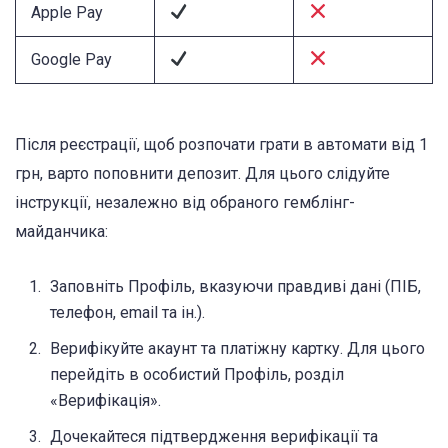
Apple Pay
Google Pay
Після реєстрації, щоб розпочати грати в автомати від 1
грн, варто поповнити депозит. Для цього слідуйте
інструкції, незалежно від обраного гемблінг-
майданчика:
Заповніть Профіль, вказуючи правдиві дані (ПІБ,
телефон, email та ін.).
Верифікуйте акаунт та платіжну картку. Для цього
перейдіть в особистий Профіль, розділ
«Верифікація».
Дочекайтеся підтвердження верифікації та