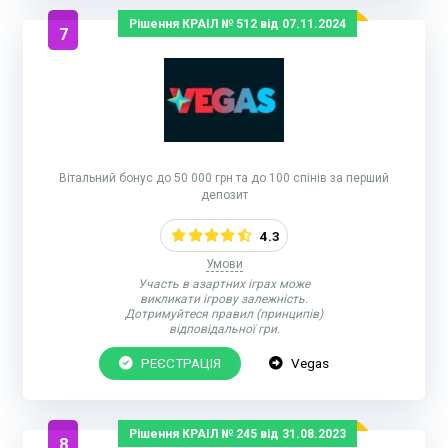
Рішення КРАІЛ № 512 від 07.11.2024
7
Вітальний бонус до 50 000 грн та до 100 спінів за перший
депозит
4.3
Умови
Участь в азартних іграх може
викликати ігрову залежність.
Дотримуйтеся правил (принципів)
відповідальної гри.
РЕЄСТРАЦІЯ
Vegas
Рішення КРАІЛ № 245 від 31.08.2023
8