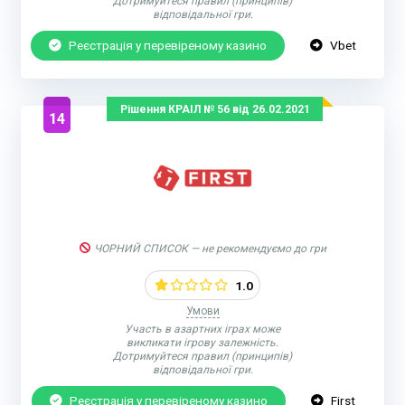
Дотримуйтеся правил (принципів)
відповідальної гри.
Реєстрація у перевіреному казино
Vbet
Рішення КРАІЛ № 56 від 26.02.2021
14
ЧОРНИЙ СПИСОК — не рекомендуємо до гри
1.0
Умови
Участь в азартних іграх може
викликати ігрову залежність.
Дотримуйтеся правил (принципів)
відповідальної гри.
Реєстрація у перевіреному казино
First