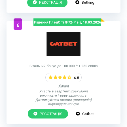
РЕЄСТРАЦІЯ
Betking
Рішення ПлейСіті №72-Р від 18.03.2026
6
Вітальний бонус до 100 000 ₴ + 250 спінів
4.5
Умови
Участь в азартних іграх може
викликати ігрову залежність.
Дотримуйтеся правил (принципів)
відповідальної гри.
РЕЄСТРАЦІЯ
Catbet