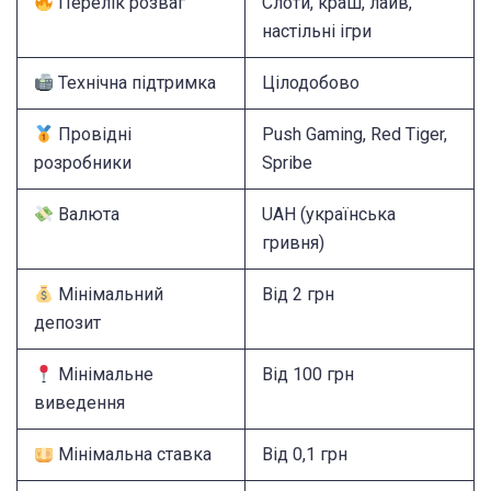
Перелік розваг
Слоти, краш, лайв,
настільні ігри
Технічна підтримка
Цілодобово
Провідні
Push Gaming, Red Tiger,
розробники
Spribe
Валюта
UAH (українська
гривня)
Мінімальний
Від 2 грн
депозит
Мінімальне
Від 100 грн
виведення
Мінімальна ставка
Від 0,1 грн