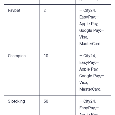
Favbet
2
— City24,
EasyPay;—
Apple Pay,
Google Pay;—
Visa,
MasterCard.
Champion
10
— City24,
EasyPay;—
Apple Pay,
Google Pay;—
Visa,
MasterCard.
Slotoking
50
— City24,
EasyPay;—
Apple Pay,