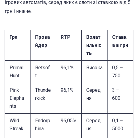
ігрових автоматів, серед яких є слоти зі ставкою від 5
грн і нижче.
Гра
Прова
RTP
Волат
Ставк
йдер
ильніс
а в грн
ть
Primal
Betsof
96,1%
Висока
0,5 –
Hunt
t
750
Pink
Thunde
96,1%
Серед
3 –
Elepha
rkick
ня
600
nts
Wild
Endorp
96,05%
Серед
0,1 –
Streak
hina
ня
5000