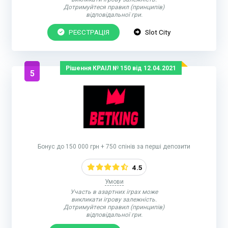
Дотримуйтеся правил (принципів)
відповідальної гри.
РЕЄСТРАЦІЯ
Slot City
Рішення КРАІЛ № 150 від 12.04.2021
5
Бонус до 150 000 грн + 750 спінів за перші депозити
4.5
Умови
Участь в азартних іграх може
викликати ігрову залежність.
Дотримуйтеся правил (принципів)
відповідальної гри.