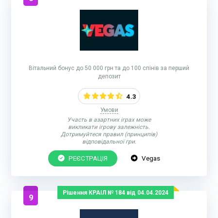
Вітальний бонус до 50 000 грн та до 100 спінів за перший
депозит
4.3
Умови
Участь в азартних іграх може
викликати ігрову залежність.
Дотримуйтеся правил (принципів)
відповідальної гри.
РЕЄСТРАЦІЯ
Vegas
Рішення КРАІЛ № 184 від 04.04.2024
9