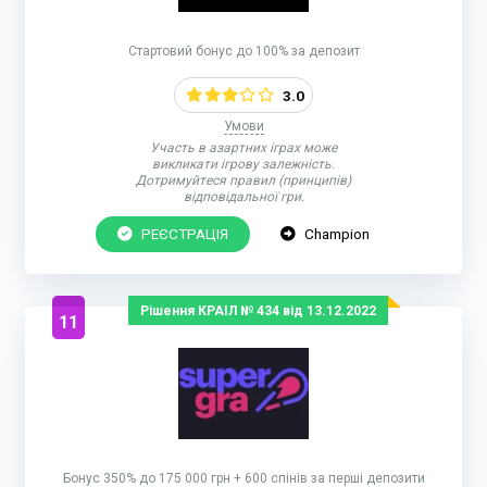
Стартовий бонус до 100% за депозит
3.0
Умови
Участь в азартних іграх може
викликати ігрову залежність.
Дотримуйтеся правил (принципів)
відповідальної гри.
РЕЄСТРАЦІЯ
Champion
Рішення КРАІЛ № 434 від 13.12.2022
11
Бонус 350% до 175 000 грн + 600 спінів за перші депозити