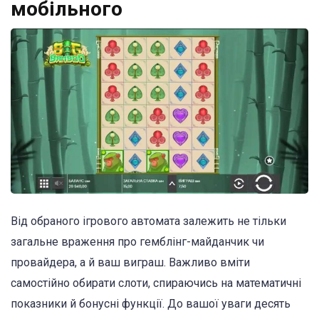
мобільного
Від обраного ігрового автомата залежить не тільки
загальне враження про гемблінг-майданчик чи
провайдера, а й ваш виграш. Важливо вміти
самостійно обирати слоти, спираючись на математичні
показники й бонусні функції. До вашої уваги десять