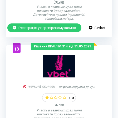
Умови
Участь в азартних іграх може
викликати ігрову залежність.
Дотримуйтеся правил (принципів)
відповідальної гри.
Реєстрація у перевіреному казино
Favbet
Рішення КРАІЛ № 314 від 31.05.2021
13
ЧОРНИЙ СПИСОК — не рекомендуємо до гри
1.0
Умови
Участь в азартних іграх може
викликати ігрову залежність.