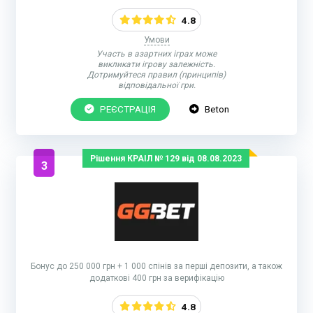
4.8
Умови
Участь в азартних іграх може
викликати ігрову залежність.
Дотримуйтеся правил (принципів)
відповідальної гри.
РЕЄСТРАЦІЯ
Beton
Рішення КРАІЛ № 129 від 08.08.2023
3
Бонус до 250 000 грн + 1 000 спінів за перші депозити, а також
додаткові 400 грн за верифікацію
4.8