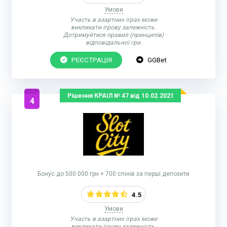
Умови
Участь в азартних іграх може
викликати ігрову залежність.
Дотримуйтеся правил (принципів)
відповідальної гри.
РЕЄСТРАЦІЯ
GGBet
Рішення КРАІЛ № 47 від 10.02.2021
4
Бонус до 500 000 грн + 700 спінів за перші депозити
4.5
Умови
Участь в азартних іграх може
викликати ігрову залежність.