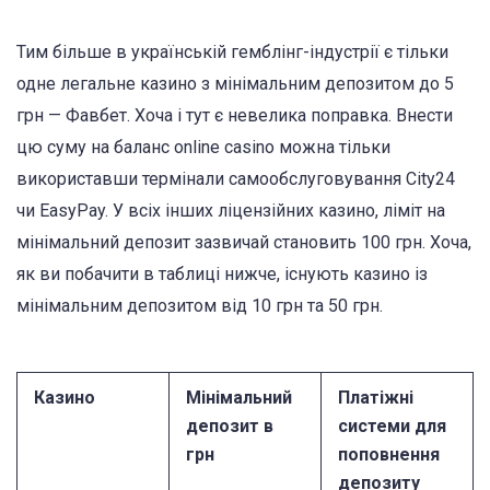
Тим більше в українській гемблінг-індустрії є тільки
одне легальне казино з мінімальним депозитом до 5
грн — Фавбет. Хоча і тут є невелика поправка. Внести
цю суму на баланс online casino можна тільки
використавши термінали самообслуговування City24
чи EasyPay. У всіх інших ліцензійних казино, ліміт на
мінімальний депозит зазвичай становить 100 грн. Хоча,
як ви побачити в таблиці нижче, існують казино із
мінімальним депозитом від 10 грн та 50 грн.
Казино
Мінімальний
Платіжні
депозит в
системи для
грн
поповнення
депозиту