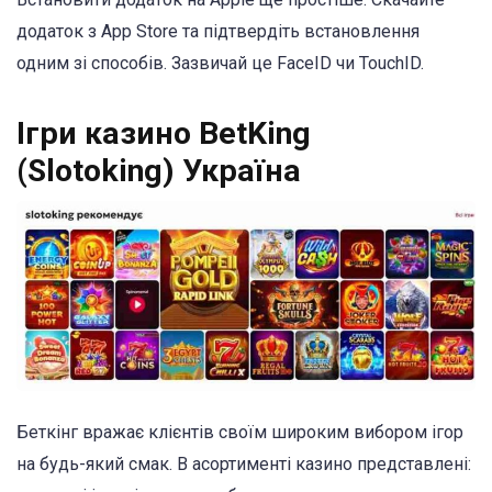
додаток з App Store та підтвердіть встановлення
одним зі способів. Зазвичай це FaceID чи TouchID.
Ігри казино BetKing
(Slotoking) Україна
Беткінг вражає клієнтів своїм широким вибором ігор
на будь-який смак. В асортименті казино представлені: