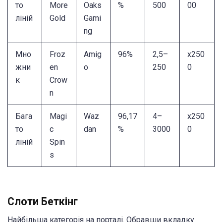
то
More
Oaks
%
500
00
ліній
Gold
Gami
ng
Мно
Froz
Amig
96%
2,5–
x250
жни
en
o
250
0
к
Crow
n
Бага
Magi
Waz
96,17
4–
x250
то
c
dan
%
3000
0
ліній
Spin
s
Слоти Беткінг
Найбільша категорія на порталі. Обравши вкладку