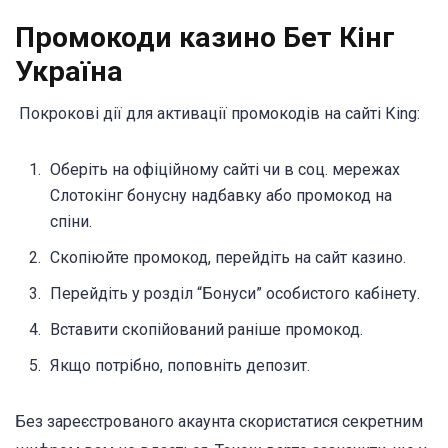
Промокоди казино Бет Кінг
Україна
Покрокові дії для активації промокодів на сайті Кing:
Оберіть на офіційному сайті чи в соц. мережах
Cлотокінг бонусну надбавку або промокод на
спіни.
Скопіюйте промокод, перейдіть на сайт казино.
Перейдіть у розділ “Бонуси” особистого кабінету.
Вставити скопійований раніше промокод.
Якщо потрібно, поповніть депозит.
Без зареєстрованого акаунта скористатися секретним