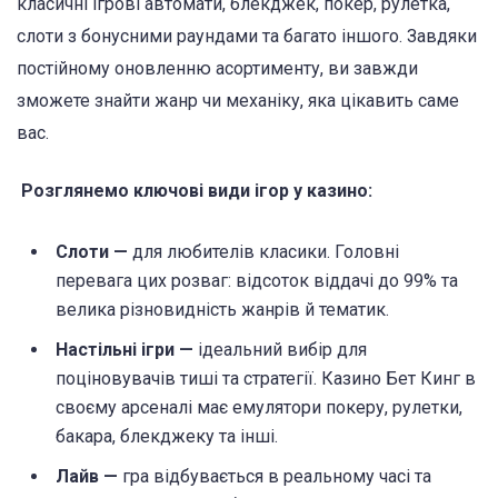
класичні ігрові автомати, блекджек, покер, рулетка,
слоти з бонусними раундами та багато іншого. Завдяки
постійному оновленню асортименту, ви завжди
зможете знайти жанр чи механіку, яка цікавить саме
вас.
Розглянемо ключові види ігор у
казино
:
Слоти
—
для любителів класики. Головні
перевага цих розваг: відсоток віддачі до 99% та
велика різновидність жанрів й тематик.
Настільні ігри —
ідеальний вибір для
поціновувачів тиші та стратегії. Казино Бет Кинг в
своєму арсеналі має емулятори покеру, рулетки,
бакара, блекджеку та інші.
Лайв
—
гра відбувається в реальному часі та