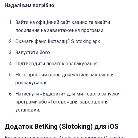
Надалі вам потрібно:
Зайти на офіційний сайт казино та знайти
посилання на завантаження програми.
Скачати файл інсталяції Slotoking.apk.
Запустити його.
Підтвердити початок розпакування.
Не згортаючи вікно дочекатись закінчення
розпакування.
Натиснути «Відкрити» для миттєвого запуску
програми або «Готово» для завершення
установки.
Додаток BetKing (Slotoking) для iOS
Встановити додаток на Apple ще простіше. Скачайте