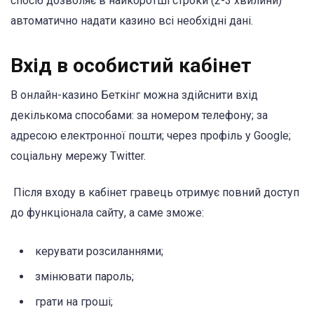
спосіб дозволяє в найкоротші строки (2-3 хвилини)
автоматично надати казино всі необхідні дані.
Вхід в особистий кабінет
В онлайн-казино Беткінг можна здійснити вхід
декількома способами: за номером телефону; за
адресою електронної пошти; через профіль у Google;
соціальну мережу Twitter.
Після входу в кабінет гравець отримує повний доступ
до функціонала сайту, а саме зможе:
керувати розсиланнями;
змінювати пароль;
грати на гроші;