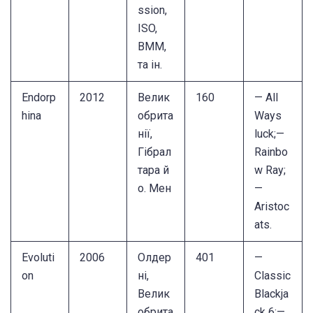
ssion,
ISO,
BMM,
та ін.
Endorp
2012
Велик
160
— All
hina
обрита
Ways
нії,
luck;—
Гібрал
Rainbo
тара й
w Ray;
о. Мен
—
Aristoc
ats.
Evoluti
2006
Олдер
401
—
on
ні,
Classic
Велик
Blackja
обрита
ck 6;—