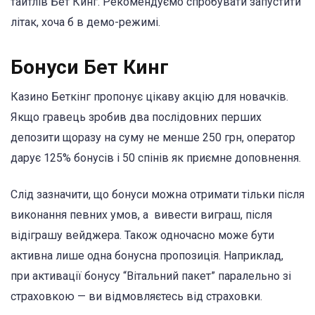
тайтлів Бет Кинг. Рекомендуємо спробувати запустити
літак, хоча б в демо-режимі.
Бонуси Бет Кинг
Казино Беткінг пропонує цікаву акцію для новачків.
Якщо гравець зробив два послідовних перших
депозити щоразу на суму не менше 250 грн, оператор
дарує 125% бонусів і 50 спінів як приємне доповнення.
Слід зазначити, що бонуси можна отримати тільки після
виконання певних умов, а вивести виграш, після
відіграшу вейджера. Також одночасно може бути
активна лише одна бонусна пропозиція. Наприклад,
при активації бонусу “Вітальний пакет” паралельно зі
страховкою — ви відмовляєтесь від страховки.