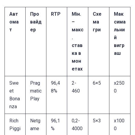
Авт
Про
RTP
Мін.
Схе
Мак
ома
вайд
–
ма
сима
т
ер
макс
гри
льни
.
й
став
вигр
ка в
аш
мон
етах
Swe
Prag
96,4
2-
6×5
x250
et
matic
8%
460
0
Bona
Play
nza
Rich
Netg
96,1
0,2-
5×3
x100
Piggi
ame
%
4000
0