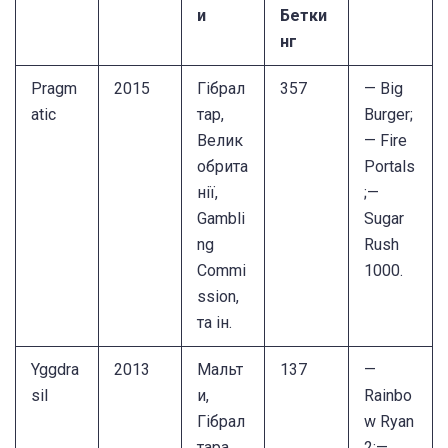
и
Бетки
нг
Pragm
2015
Гібрал
357
— Big
atic
тар,
Burger;
Велик
— Fire
обрита
Portals
нії,
;—
Gambli
Sugar
ng
Rush
Commi
1000.
ssion,
та ін.
Yggdra
2013
Мальт
137
—
sil
и,
Rainbo
Гібрал
w Ryan
тара,
2;—