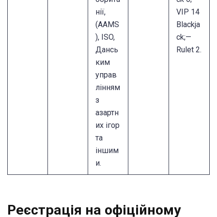
нії,
VIP 14
(AAMS
Blackja
), ISO,
ck;—
Дансь
Rulet 2.
ким
управ
лінням
з
азартн
их ігор
та
іншим
и.
Реєстрація на офіційному