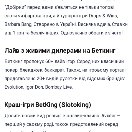
“Добірки” перед вами з’являться не тільки топові
слоти чи фартові ігри, а й турнірні ігри Drops & Wins,
Barbara Bang, Створено в Україні, Весняна вдача, Ставки
від 1 грн та безліч інших. Однозначно обрати є з чого!
Лайв з живими дилерами на Беткинг
Беткинг пропонує 60+ лайв ігор. Серед них класичний
покер, блекджек, баккарат. Також, на ігровому порталі
представлено 20+ видів рулетки від відомих брендів:
Evolution, Igor Don, Bombay Live.
Краш-ігри BetKing (Slotoking)
Досить новий вид розваг в онлайн-казино. Aviator —
перший у своєму роді, також представлений серед