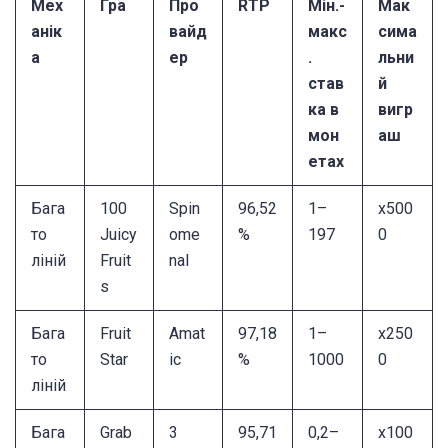
Мех
Гра
Про
RTP
Мін.-
Мак
анік
вайд
макс
сима
а
ер
.
льни
став
й
ка в
вигр
мон
аш
етах
Бага
100
Spin
96,52
1–
x500
то
Juicy
ome
%
197
0
ліній
Fruit
nal
s
Бага
Fruit
Amat
97,18
1–
x250
то
Star
ic
%
1000
0
ліній
Бага
Grab
3
95,71
0,2–
x100